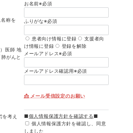
お名前
※必須
規名称を
ふりがな
※必須
患者向け情報に登録
支援者向
け情報に登録
登録を解除
）医師 地
メールアドレス
※必須
「肺がんと
メールアドレス確認用
※必須
📩 メール受信設定のお願い
■
個人情報保護方針を確認する
■
労を考え
個人情報保護方針を確認し、同意
しました