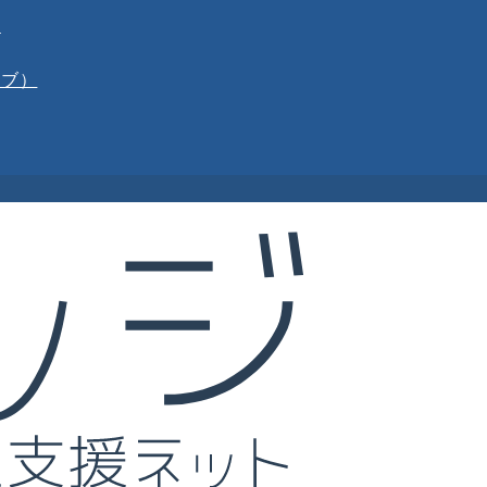
報
イブ）