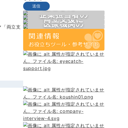
患者さんへ
企業担当者の
両立支援に
個人面談・ワークショップの
医療機関の
皆さまへ
マ「両立支
お申し込みはこちら
取り組む皆様へ
皆様へ