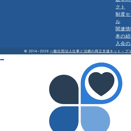
クト
制度セ
ル
関連情
本の紹
入会の
© 2014−2026
一般社団法人仕事と治療の両立支援ネット－ブ