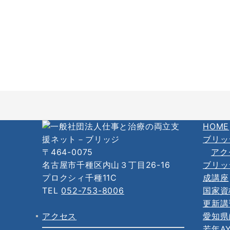
HOME
ブリッ
〒464-0075
アク
名古屋市千種区内山３丁目26-16
ブリッ
プロクシィ千種11C
成講座
TEL
052-753-8006
国家資
更新講
アクセス
愛知県
若年A