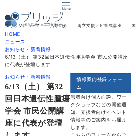
Menu
ブリッジについて
活動紹介
両立支援ナビ養成講座
国
HOME
ニュース
お知らせ・新着情報
6/13（土） 第32回日本遺伝性腫瘍学会 市民公開講座
に代表が登壇します
お知らせ・新着情報
情報案内登録フォー
6/13（土） 第32
ム
患者向け個人面談、ワー
回日本遺伝性腫瘍
クショップなどの開催通
学会 市民公開講
知、支援者向けイベント
情報等のご案内をお届け
座に代表が登壇
します。
します
こちらのフォームからご