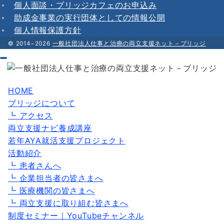
個人面談・ブリッジカフェのお申込み
助成金事業の実行団体としての情報公開
個人情報保護方針
© 2014−2026
一般社団法人仕事と治療の両立支援ネット－ブリッジ
HOME
ブリッジについて
┗ アクセス
両立支援ナビ養成講座
若年AYA就活支援プロジェクト
活動紹介
┗ 患者さんへ
┗ 企業担当者の皆さまへ
┗ 医療機関の皆さまへ
┗ 両立支援に取り組む皆さまへ
制度セミナー｜YouTubeチャンネル