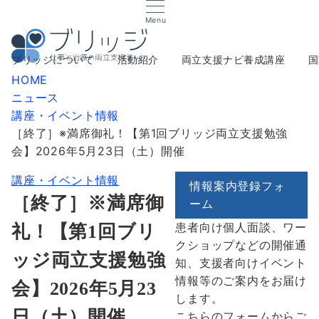
Menu
ブリッジについて
活動紹介
両立支援ナビ養成講座
国
HOME
ニュース
講座・イベント情報
［終了］※満席御礼！【第1回ブリッジ両立支援勉強
会】2026年5月23日（土）開催
講座・イベント情報
情報案内登録フォ
［終了］※満席御
ーム
患者向け個人面談、ワー
礼！【第1回ブリ
クショップなどの開催通
ッジ両立支援勉強
知、支援者向けイベント
情報等のご案内をお届け
会】2026年5月23
します。
日（土）開催
こちらのフォームからご