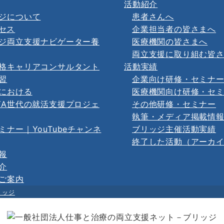
活動紹介
ジについて
患者さんへ
セス
企業担当者の皆さまへ
ジ両立支援ナビゲーター養
医療機関の皆さまへ
両立支援に取り組む皆
格キャリアコンサルタント
活動実績
習
企業向け研修・セミナ
における
医療機関向け研修・セ
YA世代の就活支援プロジェ
その他研修・セミナー
執筆・メディア掲載情
ミナー｜YouTubeチャンネ
ブリッジ主催活動実績
終了した活動（アーカ
報
介
ご案内
リッジ