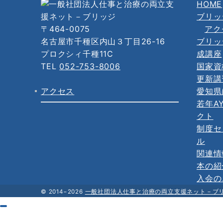
HOME
ブリッ
〒464-0075
アク
名古屋市千種区内山３丁目26-16
ブリッ
プロクシィ千種11C
成講座
TEL
052-753-8006
国家資
更新講
アクセス
愛知県
若年A
クト
制度セ
ル
関連情
本の紹
入会の
© 2014−2026
一般社団法人仕事と治療の両立支援ネット－ブ