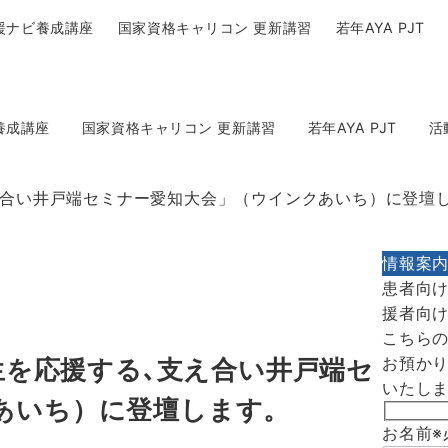
援ナビ養成講座
国家資格キャリコン 更新講習
若年AYA PJT
養成講座
国家資格キャリコン 更新講習
若年AYA PJT
活
支え合い井戸端セミナー愛知大会」（ウインクあいち）に登壇
情報案
患者向
援者向
こちら
お預か
校生を応援する､支え合い井戸端セ
いたし
あいち）に登壇します。
お名前
※