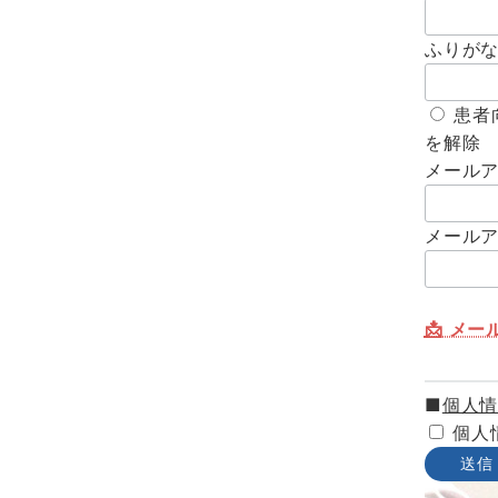
ふりが
患者
を解除
メール
メール
📩 メ
■
個人
個人