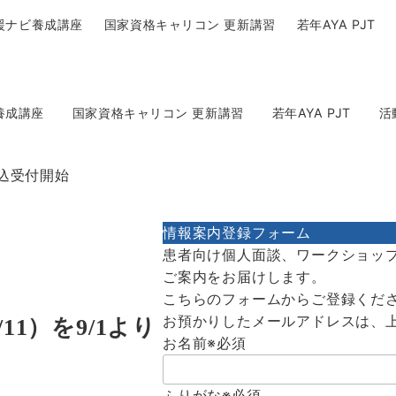
援ナビ養成講座
国家資格キャリコン 更新講習
若年AYA PJT
養成講座
国家資格キャリコン 更新講習
若年AYA PJT
活
申込受付開始
情報案内登録フォーム
患者向け個人面談、ワークショッ
ご案内をお届けします。
こちらのフォームからご登録くだ
お預かりしたメールアドレスは、
11）を9/1より
お名前
※必須
ふりがな
※必須