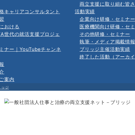
両立支援に取り組む皆
格キャリアコンサルタント
活動実績
習
企業向け研修・セミナ
における
医療機関向け研修・セ
YA世代の就活支援プロジェ
その他研修・セミナー
執筆・メディア掲載情
ミナー｜YouTubeチャンネ
ブリッジ主催活動実績
終了した活動（アーカ
報
介
ご案内
リッジ