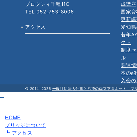
プロクシィ千種11C
成講座
TEL
052-753-8006
国家資
更新講
アクセス
愛知県
若年A
クト
制度セ
ル
関連情
本の紹
入会の
© 2014−2026
一般社団法人仕事と治療の両立支援ネット－ブ
HOME
ブリッジについて
┗ アクセス