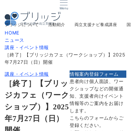
Menu
ブリッジについて
活動紹介
両立支援ナビ養成講座
国
HOME
ニュース
講座・イベント情報
［終了］【ブリッジカフェ（ワークショップ）】2025
年7月27日（日）開催
講座・イベント情報
情報案内登録フォーム
患者向け個人面談、ワー
［終了］【ブリッ
クショップなどの開催通
ジカフェ（ワーク
知、支援者向けイベント
情報等のご案内をお届け
ショップ）】2025
します。
年7月27日（日）
こちらのフォームからご
登録ください。
開催