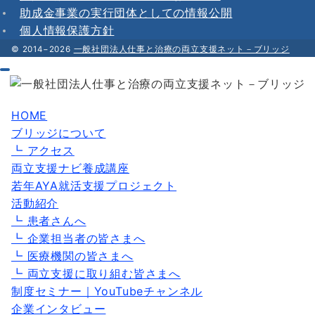
助成金事業の実行団体としての情報公開
個人情報保護方針
© 2014−2026
一般社団法人仕事と治療の両立支援ネット－ブリッジ
HOME
ブリッジについて
┗ アクセス
両立支援ナビ養成講座
若年AYA就活支援プロジェクト
活動紹介
┗ 患者さんへ
┗ 企業担当者の皆さまへ
┗ 医療機関の皆さまへ
┗ 両立支援に取り組む皆さまへ
制度セミナー｜YouTubeチャンネル
企業インタビュー