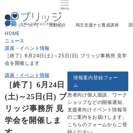
Menu
ブリッジについて
活動紹介
両立支援ナビ養成講座
国
HOME
ニュース
講座・イベント情報
［終了］6月24日(土)～25日(日) ブリッジ事務所 見学
会を開催します
講座・イベント情報
情報案内登録フォー
［終了］6月24日
ム
患者向け個人面談、ワーク
(土)～25日(日) ブ
ショップなどの開催通知、
リッジ事務所 見
支援者向けイベント情報等
のご案内をお届けします。
学会を開催しま
こちらのフォームからご登
す
録ください。