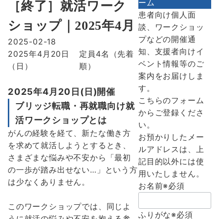
ーム
［終了］就活ワーク
患者向け個人面
ショップ｜2025年4月
談、ワークショッ
プなどの開催通
2025-02-18
知、支援者向けイ
2025年4月20日
定員
4名（先着
ベント情報等のご
（日）
順）
案内をお届けしま
す。
2025年4月20日(日)開催
こちらのフォーム
ブリッジ転職・再就職向け就
からご登録くださ
活ワークショップとは
い。
がんの経験を経て、新たな働き方
お預かりしたメー
を求めて就活しようとするとき、
ルアドレスは、上
さまざまな悩みや不安から「最初
記目的以外には使
の一歩が踏み出せない…」という方
用いたしません。
は少なくありません。
お名前
※必須
このワークショップでは、同じよ
ふりがな
※必須
うに就活の悩みや不安を抱える参