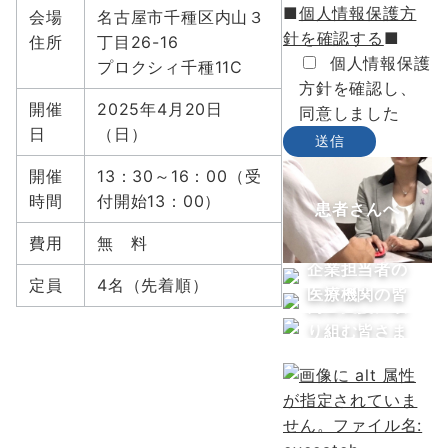
■
個人情報保護方
会場
名古屋市千種区内山３
針を確認する
■
住所
丁目26-16
個人情報保護
プロクシィ千種11C
方針を確認し、
開催
2025年4月20日
同意しました
日
（日）
開催
13：30～16：00（受
時間
付開始13：00）
患者さんへ
費用
無 料
企業担当者の
定員
4名（先着順）
医療機関の皆
皆さまへ
両立支援に取
さまへ
り組む皆さま
へ