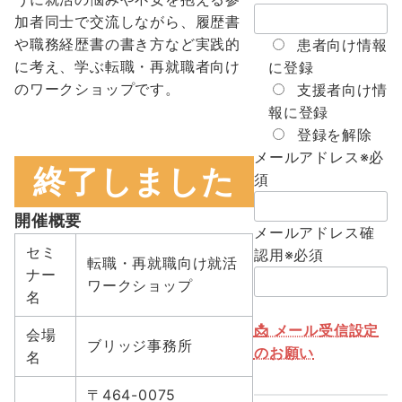
加者同士で交流しながら、履歴書
や職務経歴書の書き方など実践的
患者向け情報
に考え、学ぶ転職・再就職者向け
に登録
のワークショップです。
支援者向け情
報に登録
登録を解除
メールアドレス
※必
終了しました
須
開催概要
メールアドレス確
セミ
認用
※必須
転職・再就職向け就活
ナー
ワークショップ
名
📩 メール受信設定
会場
ブリッジ事務所
のお願い
名
〒464-0075