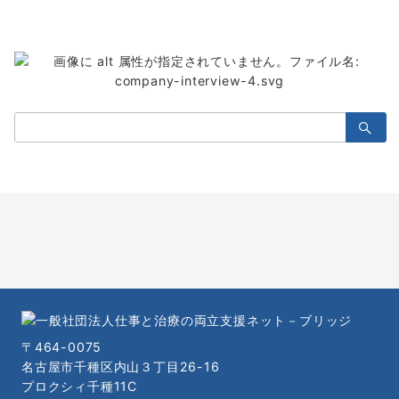
検
索：
〒464-0075
名古屋市千種区内山３丁目26-16
プロクシィ千種11C