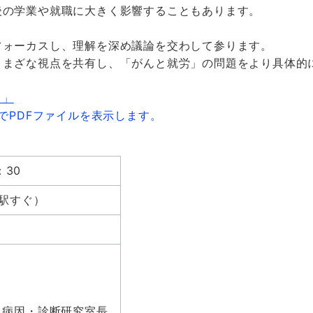
後の学業や就職に大きく影響することもあります。
。
フォーカスし、理解を深め議論を交わして参ります。
さまざな視点を共有し、「がんと就労」の問題をより具体的
でPDFファイルを表示します。
：30
屋駅すぐ）
 病因・診断研究室長