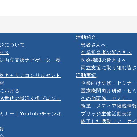
活動紹介
ジについて
患者さんへ
セス
企業担当者の皆さまへ
ジ両立支援ナビゲーター養
医療機関の皆さまへ
両立支援に取り組む皆
格キャリアコンサルタント
活動実績
習
企業向け研修・セミナ
における
医療機関向け研修・セ
YA世代の就活支援プロジェ
その他研修・セミナー
執筆・メディア掲載情
ミナー｜YouTubeチャンネ
ブリッジ主催活動実績
終了した活動（アーカ
報
介