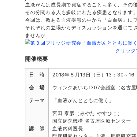
血液がんは成長期で発症することも多く、その
その分関わる人も多岐にわたる疾患となります
今回は、数ある血液疾患の中から『白血病』に
それぞれの立場からディスカッションを通じて
ませんか！
クリック
開催概要
日 時
2018年５月13日（日）13：30～16
会 場
ウィンクあいち1307会議室（名古
テーマ
「血液がんとともに働く」
宮田 泰彦（みやた やすひこ）
国立病院機構 名古屋医療センター
講 師
血液内科医長
臨床研究センター 血液・腫瘍研究部