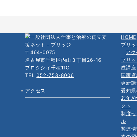
HOME
ブリッ
〒464-0075
アク
名古屋市千種区内山３丁目26-16
ブリッ
プロクシィ千種11C
成講座
TEL
052-753-8006
国家資
更新講
アクセス
愛知県
若年A
クト
制度セ
ル
関連情
本の紹