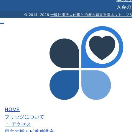
入会の
© 2014−2026
一般社団法人仕事と治療の両立支援ネット－ブ
HOME
ブリッジについて
┗ アクセス
両立支援ナビ養成講座