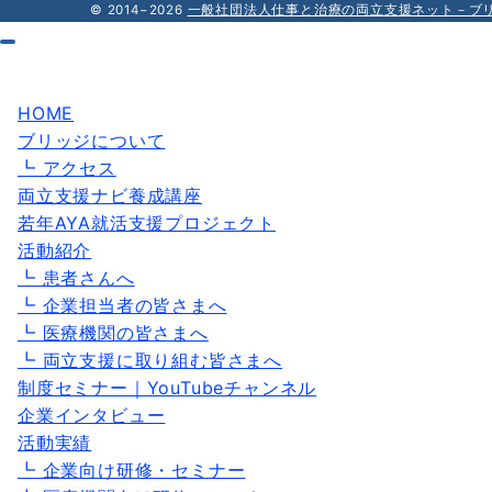
© 2014−2026
一般社団法人仕事と治療の両立支援ネット－ブ
HOME
ブリッジについて
┗ アクセス
両立支援ナビ養成講座
若年AYA就活支援プロジェクト
活動紹介
┗ 患者さんへ
┗ 企業担当者の皆さまへ
┗ 医療機関の皆さまへ
┗ 両立支援に取り組む皆さまへ
制度セミナー｜YouTubeチャンネル
企業インタビュー
活動実績
┗ 企業向け研修・セミナー