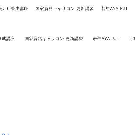
援ナビ養成講座
国家資格キャリコン 更新講習
若年AYA PJT
連携｜若年AYA世代報告書
養成講座
国家資格キャリコン 更新講習
若年AYA PJT
活