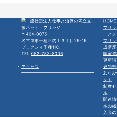
HOME
ブリッ
〒464-0075
アク
名古屋市千種区内山３丁目26-16
ブリッ
プロクシィ千種11C
成講座
TEL
052-753-8006
国家資
更新講
アクセス
愛知県
若年A
クト
制度セ
ル
関連情
本の紹
入会の