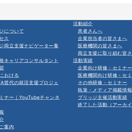
活動紹介
ジについて
患者さんへ
セス
企業担当者の皆さまへ
ジ両立支援ナビゲーター養
医療機関の皆さまへ
両立支援に取り組む皆
格キャリアコンサルタント
活動実績
習
企業向け研修・セミナ
における
医療機関向け研修・セ
YA世代の就活支援プロジェ
その他研修・セミナー
執筆・メディア掲載情
ミナー｜YouTubeチャンネ
ブリッジ主催活動実績
終了した活動（アーカ
報
介
ご案内