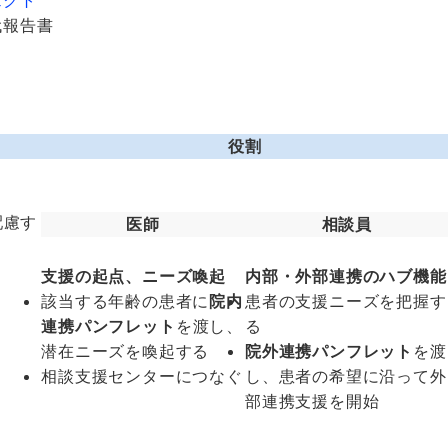
ェクト
代報告書
役割
配慮す
医師
相談員
支援の起点、ニーズ喚起
内部・外部連携のハブ機能
該当する年齢の患者に
院内
患者の支援ニーズを把握す
連携パンフレット
を渡し、
る
潜在ニーズを喚起する
院外連携パンフレット
を渡
相談支援センターにつなぐ
し、患者の希望に沿って外
部連携支援を開始