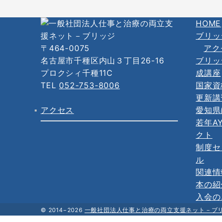
HOME
ブリッ
〒464-0075
アク
名古屋市千種区内山３丁目26-16
ブリッ
プロクシィ千種11C
成講座
TEL
052-753-8006
国家資
更新講
アクセス
愛知県
若年A
クト
制度セ
ル
関連情
本の紹
入会の
© 2014−2026
一般社団法人仕事と治療の両立支援ネット－ブ