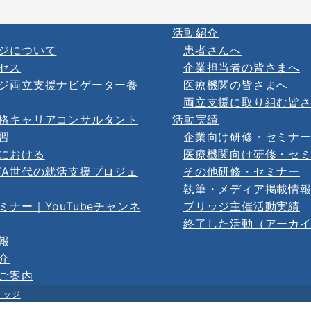
活動紹介
ジについて
患者さんへ
セス
企業担当者の皆さまへ
ジ両立支援ナビゲーター養
医療機関の皆さまへ
両立支援に取り組む皆
格キャリアコンサルタント
活動実績
習
企業向け研修・セミナ
における
医療機関向け研修・セ
YA世代の就活支援プロジェ
その他研修・セミナー
執筆・メディア掲載情
ミナー｜YouTubeチャンネ
ブリッジ主催活動実績
終了した活動（アーカ
報
介
ご案内
リッジ