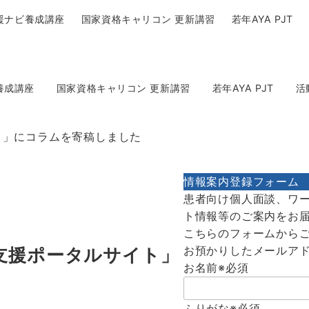
援ナビ養成講座
国家資格キャリコン 更新講習
若年AYA PJT
養成講座
国家資格キャリコン 更新講習
若年AYA PJT
活
ト」にコラムを寄稿しました
情報案内登録フォーム
患者向け個人面談、ワ
ト情報等のご案内をお
こちらのフォームから
お預かりしたメールア
支援ポータルサイト」
お名前
※必須
ふりがな
※必須